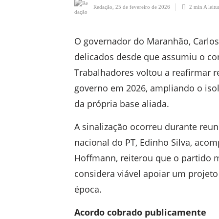
Redação
,
25 de fevereiro de 2026
2 min
A leitu
O governador do Maranhão, Carlos
delicados desde que assumiu o co
Trabalhadores voltou a reafirmar r
governo em 2026, ampliando o isol
da própria base aliada.
A sinalização ocorreu durante reuni
nacional do PT, Edinho Silva, acom
Hoffmann, reiterou que o partid
considera viável apoiar um projeto
época.
Acordo cobrado publicamente