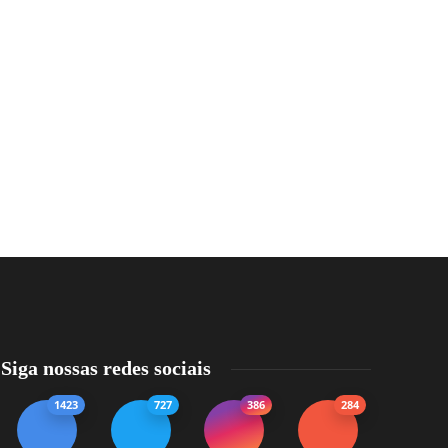
Siga nossas redes sociais
1423
727
386
284