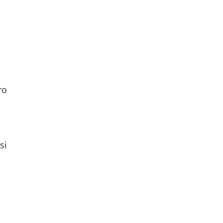
ro
si