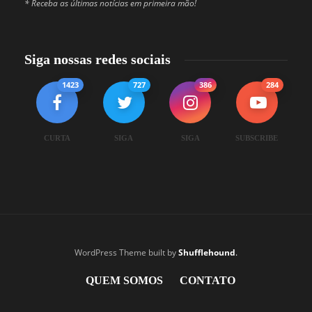
* Receba as últimas notícias em primeira mão!
Siga nossas redes sociais
1423
727
386
284
CURTA
SIGA
SIGA
SUBSCRIBE
WordPress Theme built by
Shufflehound
.
QUEM SOMOS
CONTATO