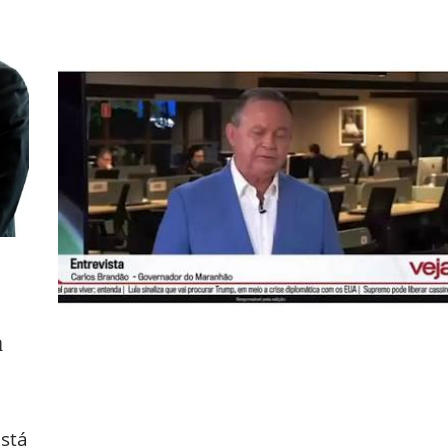
a
stá