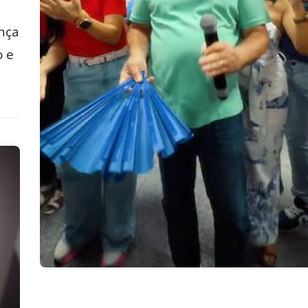
nça
o e