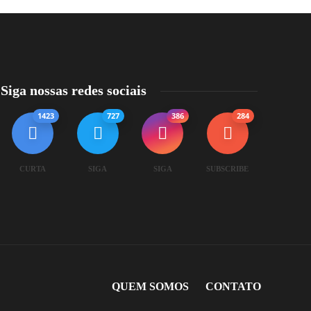
Siga nossas redes sociais
1423
727
386
284
CURTA
SIGA
SIGA
SUBSCRIBE
QUEM SOMOS
CONTATO