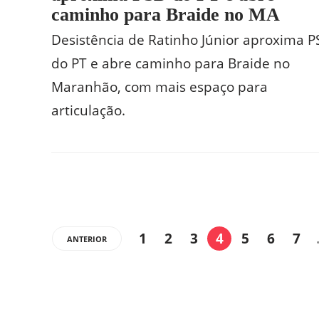
caminho para Braide no MA
Desistência de Ratinho Júnior aproxima 
do PT e abre caminho para Braide no
Maranhão, com mais espaço para
articulação.
1
2
3
4
5
6
7
ANTERIOR