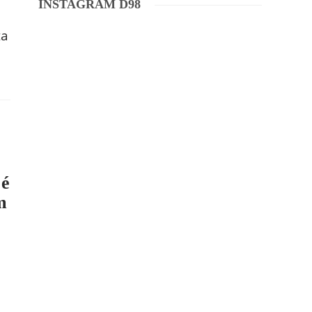
INSTAGRAM D98
ta
 é
m