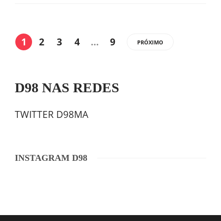
1
2
3
4
…
9
PRÓXIMO
D98 NAS REDES
TWITTER D98MA
INSTAGRAM D98