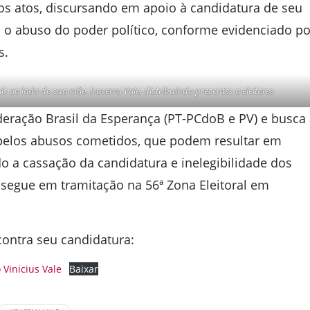
os atos, discursando em apoio à candidatura de seu
m o abuso do poder político, conforme evidenciado po
s.
s ao lado de sua mãe, Iracema Vale, distribuindo presentes a eleitores
Federação Brasil da Esperança (PT-PCdoB e PV) e busca
 pelos abusos cometidos, que podem resultar em
do a cassação da candidatura e inelegibilidade dos
 segue em tramitação na 56ª Zona Eleitoral em
contra seu candidatura:
Vinicius Vale
Baixar