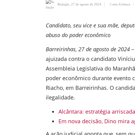
Redação
,
27 de agosto de 2024
2 min
A leitura
Candidato, seu vice e sua mãe, deput
abuso do poder econômico
Barreirinhas, 27 de agosto de 2024
– 
ajuizada contra o candidato Viníci
Assembleia Legislativa do Maranhã
poder econômico durante evento 
Riacho, em Barreirinhas. O candida
ilegalidade.
Alcântara: estratégia arriscad
Em nova decisão, Dino mira 
A ação judicial aponta que, sem q