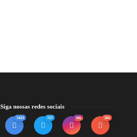
Siga nossas redes sociais
1423
727
386
284