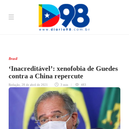
Brasil
‘Inacreditável’: xenofobia de Guedes
contra a China repercute
Redação
,
28 de abril de 2021
3 min
483