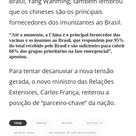
Brasil, Yang Wanming, também lembrou
que os chineses são os principais
fornecedores dos imunizantes ao Brasil.
“Até o momento, a China é o principal fornecedor das
vacinas e os insumos ao Brasil, que respondem por 95%
do total recebido pelo Brasil e são suficientes para cobrir
60% dos grupos prioritários na fase emergencial”,
apontou.
Para tentar desanuviar a nova tensão
gerada, o novo ministro das Relações
Exteriores, Carlos França, reiterou a
posição de “parceiro-chave” da nação.
TAGS
#BRASIL
#CHINA
#COVID-19
#FLÁVIO DINO
#GOVERNO DE JAIR BOLSONARO