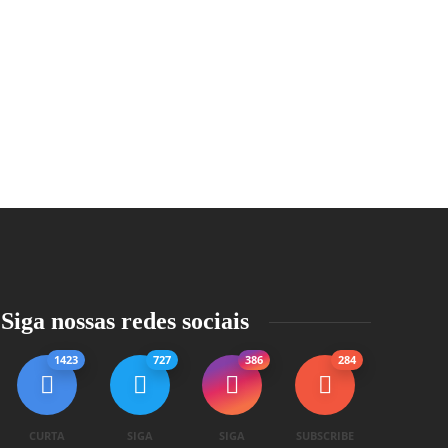
Siga nossas redes sociais
1423
727
386
284
CURTA
SIGA
SIGA
SUBSCRIBE