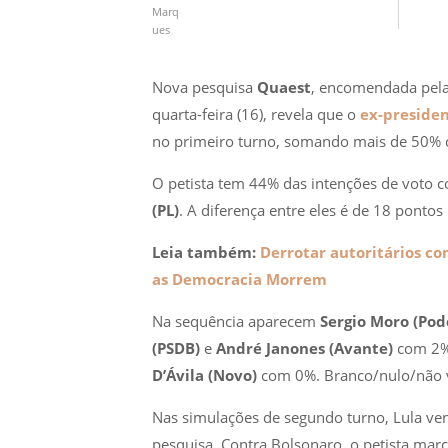
Nova pesquisa
Quaest
, encomendada pel
quarta-feira (16), revela que o
ex-presiden
no primeiro turno, somando mais de 50% do
O petista tem 44% das intenções de voto 
(PL)
. A diferença entre eles é de 18 pontos
Leia também:
Derrotar autoritários co
as Democracia Morrem
Na sequência aparecem
Sergio Moro (Po
(PSDB)
e
André Janones (Avante)
com 2%
D’Ávila (Novo)
com 0%. Branco/nulo/não v
Nas simulações de segundo turno, Lula ven
pesquisa. Contra Bolsonaro, o petista ma