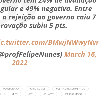
egular e 49% negativa. Entre
 a rejeição ao governo caiu 7
provação subiu 5 pts.
ic.twitter.com/BMwjNWwyNw
(@profFelipeNunes)
March 16,
2022
#BOLSONARO
#CIRO GOMES
#GENIAL INVESTIMENTOS
A
#PDT
#PT
#QUAEST
#SÉRGIO MORO