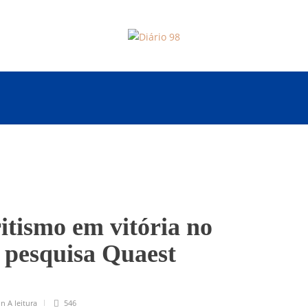
tismo em vitória no
z pesquisa Quaest
in
A leitura
546