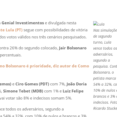
a
Genial Investimentos
e divulgada nesta
te Lula (PT)
segue com possibilidades de vitória
Nas simulaçõe
de segundo
s votos válidos nos três cenários pesquisados.
turno, Lula
contra 26% do segundo colocado,
Jair Bolsonaro
vence todos o
adversários,
 percentuais.
segundo a
mo Bolsonaro é prioridade, diz autor de Como
pesquisa. Con
Bolsonaro, o
petista marca
demos)
e
Ciro Gomes (PDT)
com 7%,
João Doria
54% a 32%, c
10% de nulos 
,
Simone Tebet (MDB)
com 1% e
Luiz Felipe
brancos e 3% 
ai votar são 8% e indecisos somam 5%.
indecisos. Fot
Ricardo Stucke
ce todos os adversários, segundo a
rca 54% a 32%, com 10% de nulos e brancos e 3%