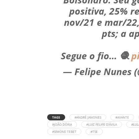
positiva, 25% r
nov/21 e mar/22,
pts; a a
Segue o fio… 🧶
p
— Felipe Nunes 
TAGS
#ANDRÉ JANONES
#AVANTE
#JOÃO DÓRIA
#LUIZ FELIPE D'ÁVILA
#LUL
#SIMONE TEBET
#TSE