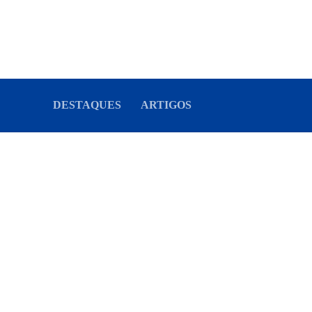
DESTAQUES
ARTIGOS
Datafolha: Lula tem 50% dos vot