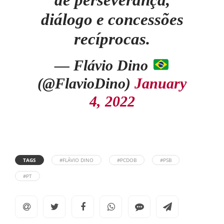
de perseverança,
diálogo e concessões
recíprocas.
— Flávio Dino
(@FlavioDino)
January
4, 2022
TAGS
#FLÁVIO DINO
#PCDOB
#PSB
#PT