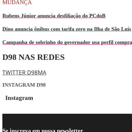
MUDANÇA
Rubens Júnior anuncia desfiliação do PCdoB
Dino anuncia ônibus com tarifa zero na Ilha de São Luís
Campanha de sobrinho do governador usa perfil comprado
D98 NAS REDES
TWITTER D98MA
INSTAGRAM D98
Instagram
Se inscreva em nossa newsletter