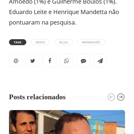
Amoêdo (1%) e Guilherme Boulos (1%).
Eduardo Leite e Henrique Mandetta não
pontuaram na pesquisa.
TAGS
#DINO
#LULA
#MARANHÃO
Posts relacionados