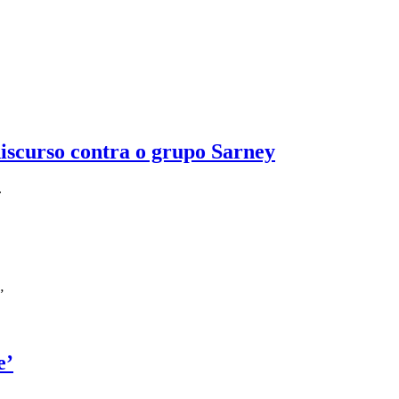
iscurso contra o grupo Sarney
.
”
e’