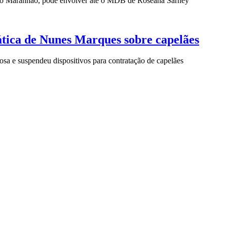
, no Maranhão, pode envolver até o MDB de Roseana Sarney
tica de Nunes Marques sobre capelães
iosa e suspendeu dispositivos para contratação de capelães