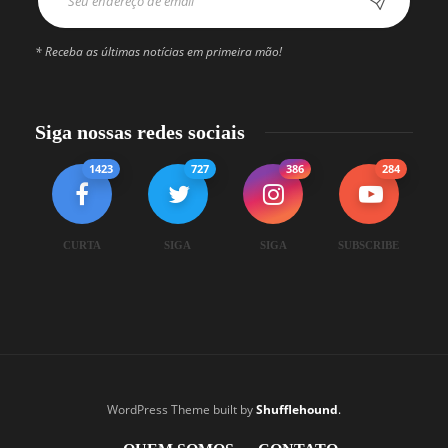
* Receba as últimas notícias em primeira mão!
Siga nossas redes sociais
1423
727
386
284
CURTA
SIGA
SIGA
SUBSCRIBE
WordPress Theme built by
Shufflehound
.