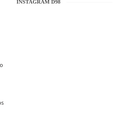
INSTAGRAM D98
ão
os