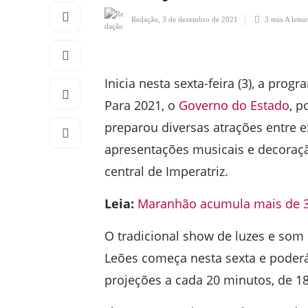
Redação
,
3 de dezembro de 2021
3 min
A leitu
Inicia nesta sexta-feira (3), a pro
Para 2021, o
Governo do Estado
, p
preparou diversas atrações entre e
apresentações musicais e decoração
central de Imperatriz.
Leia:
Maranhão acumula mais de 37
O tradicional show de luzes e som
Leões começa nesta sexta e poderá 
projeções a cada 20 minutos, de 18