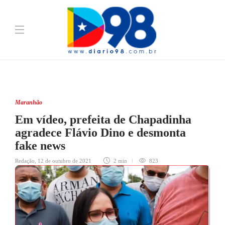
Maranhão
Em vídeo, prefeita de Chapadinha
agradece Flávio Dino e desmonta
fake news
Redação
,
12 de outubro de 2021
2 min
823