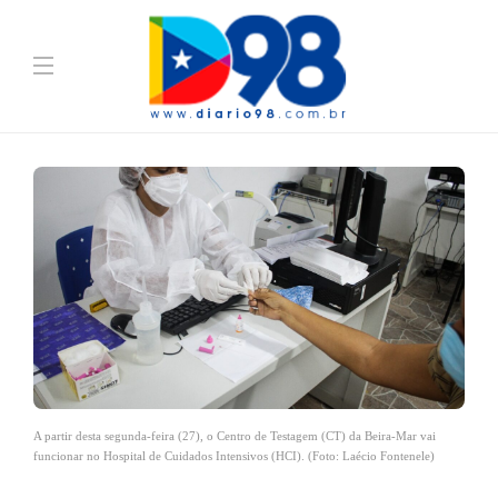
A partir desta segunda-feira (27), o Centro de Testagem (CT) da Beira-Mar vai
funcionar no Hospital de Cuidados Intensivos (HCI). (Foto: Laécio Fontenele)