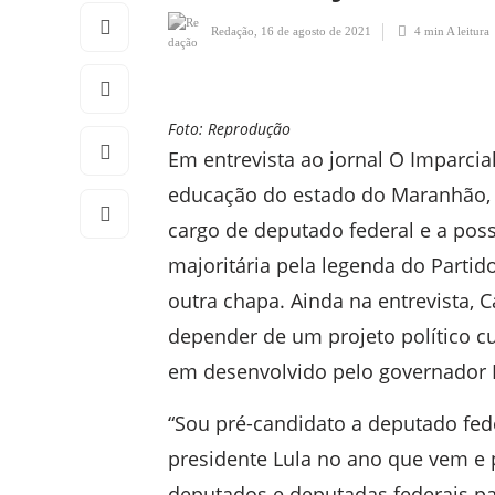
Redação
,
16 de agosto de 2021
4 min
A leitura
Foto: Reprodução
Em entrevista ao jornal O Imparcial
educação do estado do Maranhão, 
cargo de deputado federal e a pos
majoritária pela legenda do Parti
outra chapa. Ainda na entrevista,
depender de um projeto político cu
em desenvolvido pelo governador F
“Sou pré-candidato a deputado fed
presidente Lula no ano que vem e
deputados e deputadas federais pa