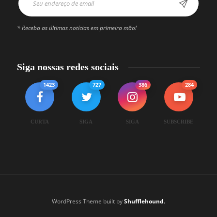
* Receba as últimas notícias em primeira mão!
Siga nossas redes sociais
1423
727
386
284
CURTA
SIGA
SIGA
SUBSCRIBE
WordPress Theme built by
Shufflehound
.