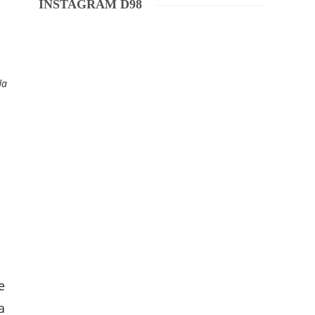
INSTAGRAM D98
da
e
a