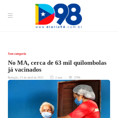
Sem categoria
No MA, cerca de 63 mil quilombolas
já vacinados
Redação
,
15 de abril de 2021
2 min
3786