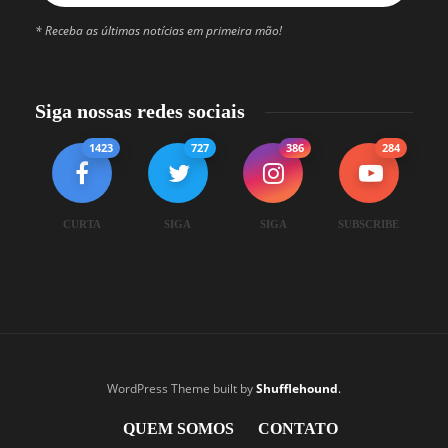
* Receba as últimas notícias em primeira mão!
Siga nossas redes sociais
1423
727
386
284
CURTA
SIGA
SIGA
SUBSCRIBE
WordPress Theme built by
Shufflehound
.
QUEM SOMOS
CONTATO