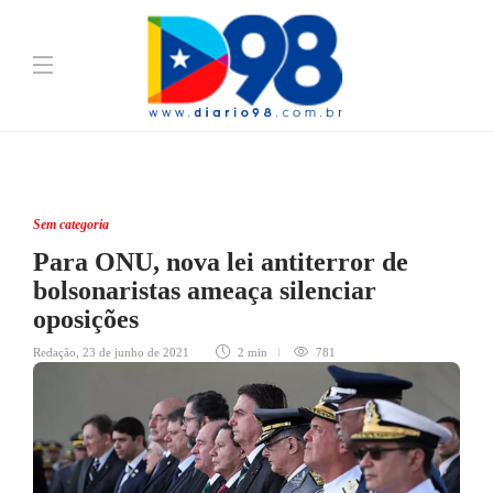
Sem categoria
Para ONU, nova lei antiterror de
bolsonaristas ameaça silenciar
oposições
Redação
,
23 de junho de 2021
2 min
781