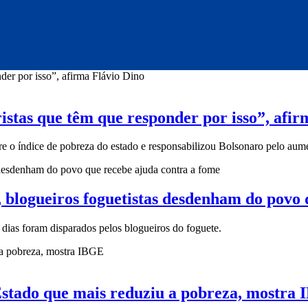
istas que têm que responder por isso”, afir
bre o índice de pobreza do estado e responsabilizou Bolsonaro pelo aum
 blogueiros foguetistas desdenham do povo 
dias foram disparados pelos blogueiros do foguete.
Estado que mais reduziu a pobreza, mostra