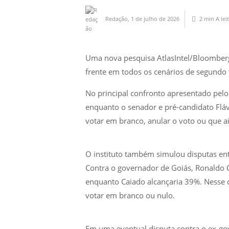
Redação
,
1 de julho de 2026
2 min
A lei
Uma nova pesquisa AtlasIntel/Bloomberg, 
frente em todos os cenários de segundo t
No principal confronto apresentado pelo
enquanto o senador e pré-candidato Fláv
votar em branco, anular o voto ou que 
O instituto também simulou disputas ent
Contra o governador de Goiás, Ronaldo C
enquanto Caiado alcançaria 39%. Nesse 
votar em branco ou nulo.
Em uma eventual disputa contra o ex-g