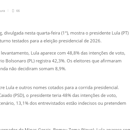
tura
66
divulgada nesta quarta-feira (1º), mostra o presidente Lula (PT)
urno testados para a eleição presidencial de 2026.
 levantamento, Lula aparece com 48,8% das intenções de voto,
io Bolsonaro (PL) registra 42,3%. Os eleitores que afirmaram
ainda não decidiram somam 8,9%.
re Lula e outros nomes cotados para a corrida presidencial.
aiado (PSD), o presidente teria 48% das intenções de voto,
cenário, 13,1% dos entrevistados estão indecisos ou pretendem
overnador de Minas Gerais, Romeu Zema (Novo), Lula aparece co