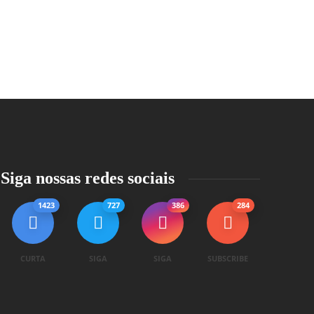
Siga nossas redes sociais
1423
727
386
284
CURTA
SIGA
SIGA
SUBSCRIBE