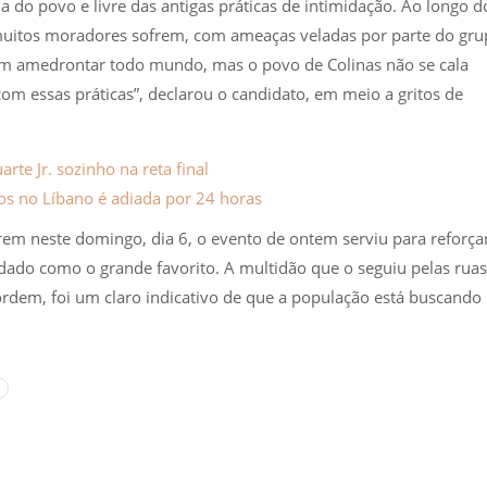
do povo e livre das antigas práticas de intimidação. Ao longo d
e muitos moradores sofrem, com ameaças veladas por parte do gr
em amedrontar todo mundo, mas o povo de Colinas não se cala
om essas práticas”, declarou o candidato, em meio a gritos de
te Jr. sozinho na reta final
ros no Líbano é adiada por 24 horas
em neste domingo, dia 6, o evento de ontem serviu para reforça
dado como o grande favorito. A multidão que o seguiu pelas ruas
ordem, foi um claro indicativo de que a população está buscando