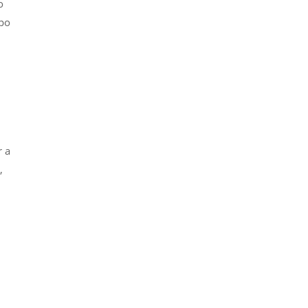
o
upo
r a
,