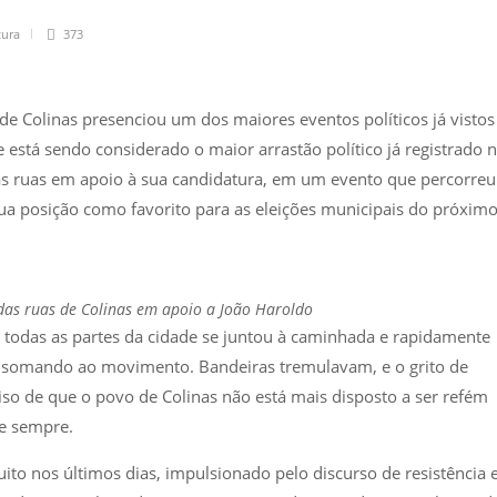
tura
373
de Colinas presenciou um dos maiores eventos políticos já vistos
e está sendo considerado o maior arrastão político já registrado 
s ruas em apoio à sua candidatura, em um evento que percorreu
sua posição como favorito para as eleições municipais do próxim
as ruas de Colinas em apoio a João Haroldo
de todas as partes da cidade se juntou à caminhada e rapidamente
e somando ao movimento. Bandeiras tremulavam, e o grito de
o de que o povo de Colinas não está mais disposto a ser refém
e sempre.
to nos últimos dias, impulsionado pelo discurso de resistência 