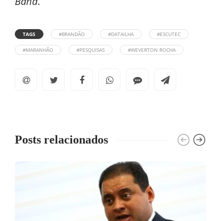
Band.
TAGS
#BRANDÃO
#DATAILHA
#ESCUTEC
#MARANHÃO
#PESQUISAS
#WEVERTON ROCHA
Posts relacionados