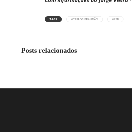
Com informações do Jorge Vieira*
TAGS
#CARLOS BRANDÃO
#PSB
Posts relacionados