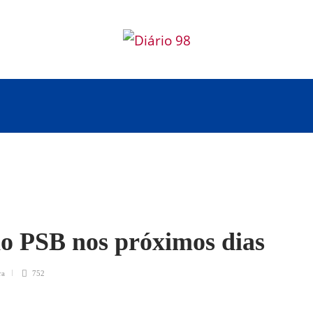
no PSB nos próximos dias
ra
752