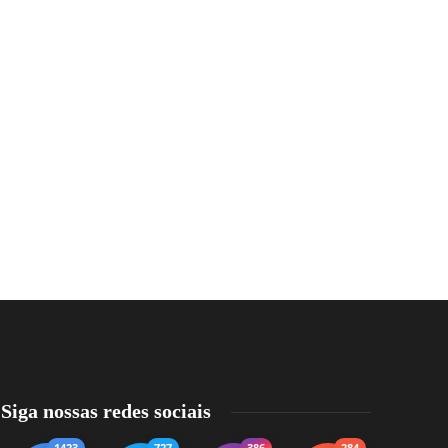
Siga nossas redes sociais
1423
727
386
284