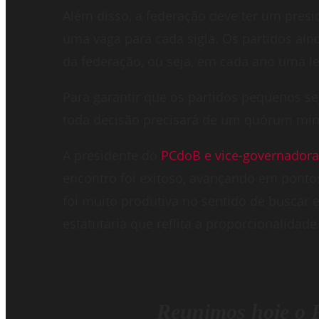
Além disso, a federação deve ter um presid
uma vaga para cada sigla. Os partidos ain
da federação, ou seja, em cada ano uma le
Para garantir que os partidos pequenos se
toda decisão precisará de um quórum míni
A presidente do
PCdoB e vice-governadora
encontro foi exitoso, avançando em ponto
foi muito produtiva no sentido de buscar
estatutária que reflita a proporcionalidade
Reunimos hoje o 