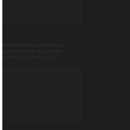
Bolsonaro veta projeto que
permitia união de partidos
políticos em federações