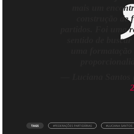
mais um encontr
construção de 
partidos. Foi uma 
sentido de buscar
uma formatação e
proporcionalid
— Luciana Santos 
2
TAGS
#FEDERAÇÕES PARTIDÁRIAS
#LUCIANA SANTOS