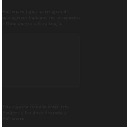
Bolsonaro falha na triagem de
passageiros indianos em aeroportos
e Dino aperta a fiscalização
Fux cancela reunião entre três
Poderes e faz duro discurso a
Bolsonaro