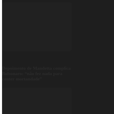
Depoimento de Mandetta complica
Bolsonaro: “não fez nada para
conter mortandade”