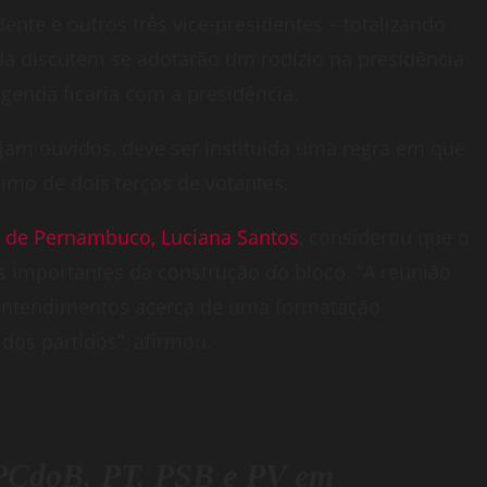
ente e outros três vice-presidentes – totalizando
da discutem se adotarão um rodízio na presidência
genda ficaria com a presidência.
jam ouvidos, deve ser instituída uma regra em que
mo de dois terços de votantes.
 de Pernambuco, Luciana Santos
, considerou que o
s importantes da construção do bloco. “A reunião
 entendimentos acerca de uma formatação
 dos partidos”, afirmou.
PCdoB, PT, PSB e PV em