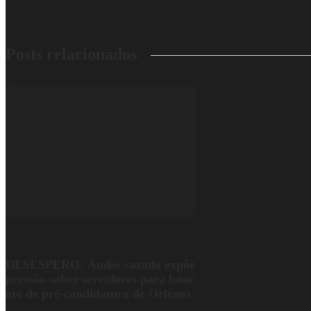
Posts relacionados
DESESPERO: Áudio vazado expõe
pressão sobre servidores para lotar
ato de pré-candidatura de Orleans