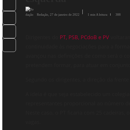
Redação
,
27 de janeiro de 2022
1 min
A leitura
388
Dirigentes do
PT, PSB, PCdoB e PV
voltaram
continuidade às negociações para a forma
avançou nas definições de como será o c
pretendem formar, para atuar em conjunto
Segundo os dirigentes, a direção da frente
A ideia é que seja estabelecido um coleg
representantes proporcional ao número de
Neste caso, o PT ficaria com 25 cadeiras, 
vagas.