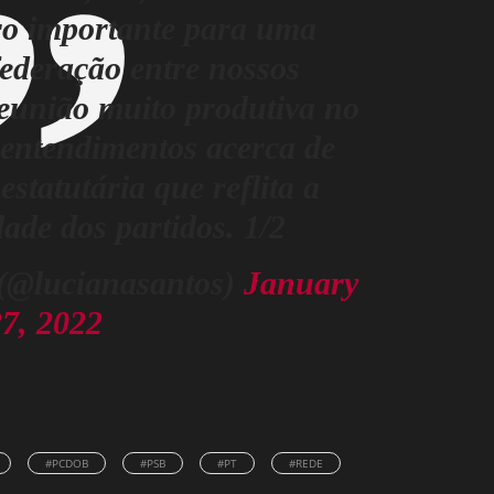
o importante para uma
federação entre nossos
reunião muito produtiva no
 entendimentos acerca de
statutária que reflita a
ade dos partidos. 1/2
(@lucianasantos)
January
7, 2022
#PCDOB
#PSB
#PT
#REDE