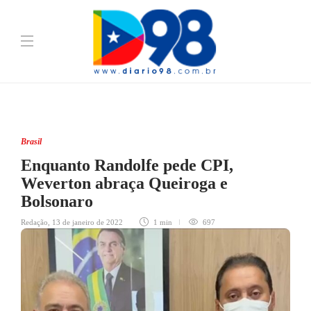
Brasil
Enquanto Randolfe pede CPI,
Weverton abraça Queiroga e
Bolsonaro
Redação
,
13 de janeiro de 2022
1 min
697