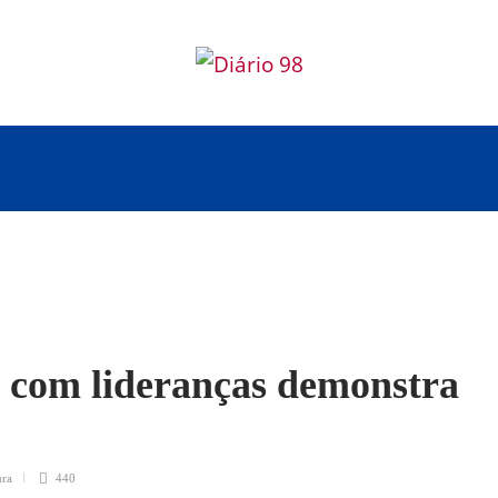
 com lideranças demonstra
ura
440