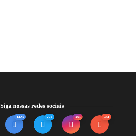
Siga nossas redes sociais
1423
727
386
284