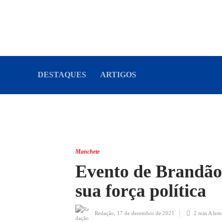
DESTAQUES
ARTIGOS
Manchete
Evento de Brandão
sua força política
Redação
,
17 de dezembro de 2021
2 min
A leit