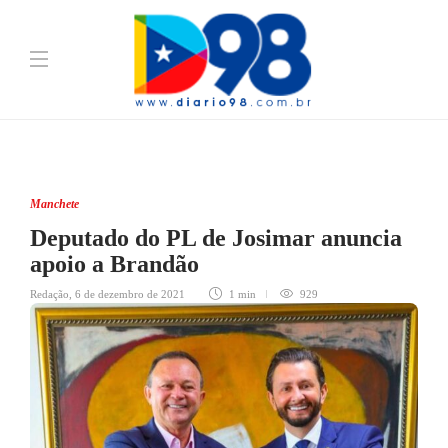
Manchete
Deputado do PL de Josimar anuncia
apoio a Brandão
Redação
,
6 de dezembro de 2021
1 min
929