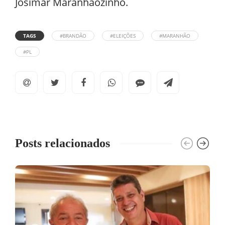
Josimar Maranhãozinho.
TAGS
#BRANDÃO
#ELEIÇÕES
#MARANHÃO
#PL
Posts relacionados