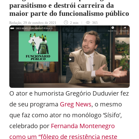
parasitismo e destrói carreira da
maior parte do funcionalismo público
Redação
,
29 de outubro de 2021
2 min
365
O ator e humorista Gregório Duduvier fez
de seu programa
Greg News
, o mesmo
que faz como ator no monólogo ‘Sísifo’,
celebrado por
Fernanda Montenegro
como um “fôlego de resistência neste