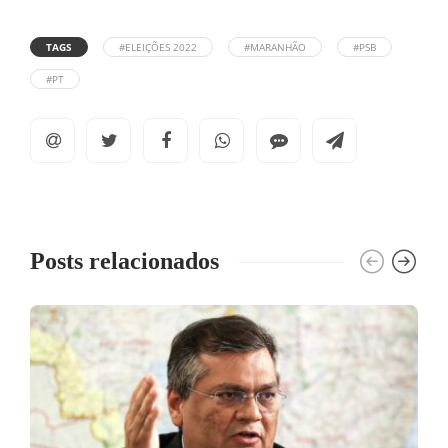
TAGS
#ELEIÇÕES 2022
#MARANHÃO
#PSB
#PT
Posts relacionados