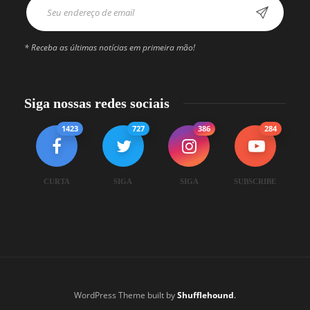
* Receba as últimas notícias em primeira mão!
Siga nossas redes sociais
1423
727
386
284
CURTA
SIGA
SIGA
SUBSCRIBE
WordPress Theme built by
Shufflehound
.