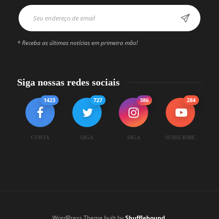
* Receba as últimas notícias em primeira mão!
Siga nossas redes sociais
1423
727
386
284
CURTA
SIGA
SIGA
SUBSCRIBE
WordPress Theme built by
Shufflehound
.