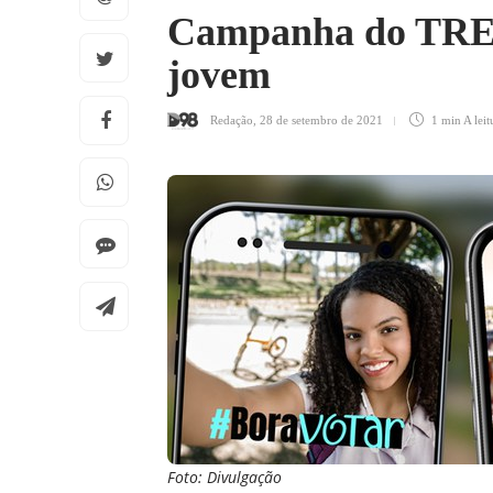
Campanha do TRE-
jovem
Redação
,
28 de setembro de 2021
1 min
A leit
Foto: Divulgação