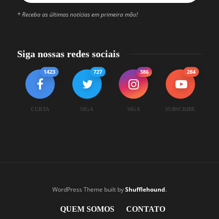
* Receba as últimas notícias em primeira mão!
Siga nossas redes sociais
1423
727
386
284
CURTA
SIGA
SIGA
SUBSCRIBE
WordPress Theme built by
Shufflehound
.
QUEM SOMOS
CONTATO