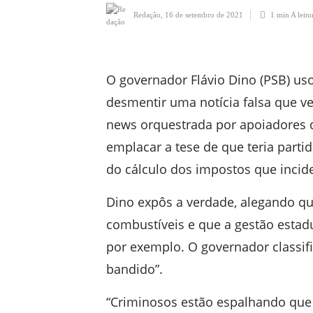
Redação
,
16 de setembro de 2021
1 min
A leitu
O governador Flávio Dino (PSB) usou
desmentir uma notícia falsa que 
news orquestrada por apoiadores d
emplacar a tese de que teria parti
do cálculo dos impostos que inci
Dino expôs a verdade, alegando qu
combustíveis e que a gestão estadu
por exemplo. O governador classifi
bandido”.
“Criminosos estão espalhando que 