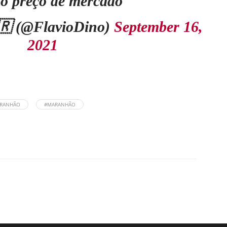
 o preço de mercado
🇷 (@FlavioDino)
September 16,
2021
ARANHÃO
#MARANHÃO