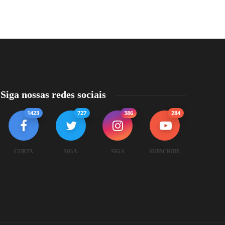
Siga nossas redes sociais
1423
727
386
284
CURTA
SIGA
SIGA
SUBSCRIBE