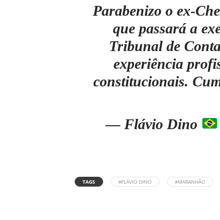
Parabenizo o ex-Chef
que passará a ex
Tribunal de Conta
experiência profi
constitucionais. Cum
— Flávio Dino
TAGS
#FLÁVIO DINO
#MARANHÃO