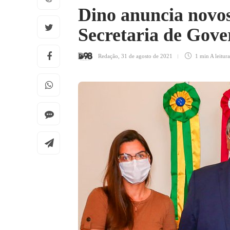
Dino anuncia novos 
Secretaria de Gove
Redação
,
31 de agosto de 2021
1 min
A leitura