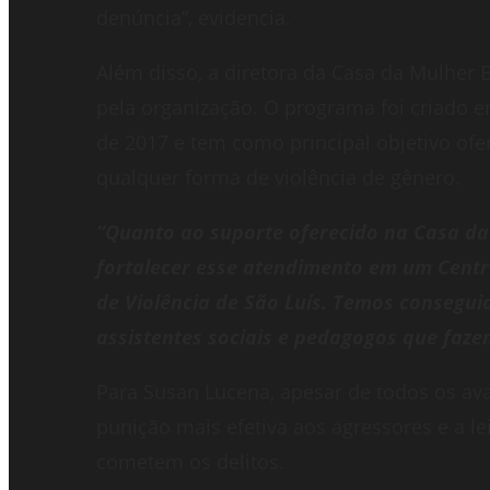
denúncia”, evidencia.
Além disso, a diretora da Casa da Mulher B
pela organização. O programa foi criado e
de 2017 e tem como principal objetivo ofe
qualquer forma de violência de gênero.
“Quanto ao suporte oferecido na Casa da 
fortalecer esse atendimento em um Centr
de Violência de São Luís. Temos conseguid
assistentes sociais e pedagogos que faze
Para Susan Lucena, apesar de todos os ava
punição mais efetiva aos agressores e a l
cometem os delitos.