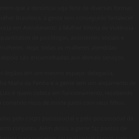
ntem que a denúncia seja feita de diversas formas.
lher Brasileira, a gente tem conseguido fortalecer
ncia em Atendimento à Mulher Vítima de Violência
antitativo de psicólogas, assistentes sociais e
ulheres. Hoje, todas as mulheres atendidas
 depois são encaminhadas aos demais serviços.
ses órgãos em um mesmo espaço: delegacia,
rulha Maria da Penha e a gente tem um alojamento de
 Luís é quem coloca em funcionamento, recebendo
o correndo risco de morte junto com seus filhos.
as pelo corpo psicossocial e pelo psicossocial da
nto conjunto. Além disso, a gente faz pontos de
nhamos para parceiros ou realizamos cursos com o