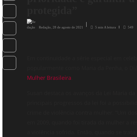
protegida”
Redação
,
28 de agosto de 2021
5 min
A leitura
549
Em continuidade a série especial em celeb
popularmente como Maria da Penha, o Diár
Mulher Brasileira
.
Susan destaca os avanços da Lei Maria d
principais progressos da lei foi a possib
crime de violência contra mulher. “Um dos
em 2009, quando foi tirada da mulher a r
a violência sofrida. Então, quando se trata