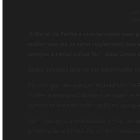
Foto:
Repr
“
A Maria da Penha é uma lei muito mais pr
mulher que ela se sinta confortável, que 
serviços e possa utilizá-los”, disse Susan
Quais avanços podem ser observados ne
Um dos grandes avanços da Lei Maria da P
mulher a responsabilidade que somente ela
quando se trata da violência física, qualq
Outro avanço é a retirada das armas de 
protetiva de urgência. Há também a repar