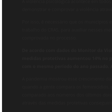
A violência psicológica acontece em todos 
demonstrar e comprovar a violência atravé
Por isso, é necessário que os municípios e
trabalho do CRAS, para auxiliar nesses me
comprovada no processo.
De acordo com dados do Monitor da Vio
medidas protetivas aumentou 14% no 
com o mesmo período do ano passado. 
A pandemia mostrou esse crescimento das
quando a gente compara os feminicídios
comparado aos números dos últimos dois
através das medidas protetivas conseguimo