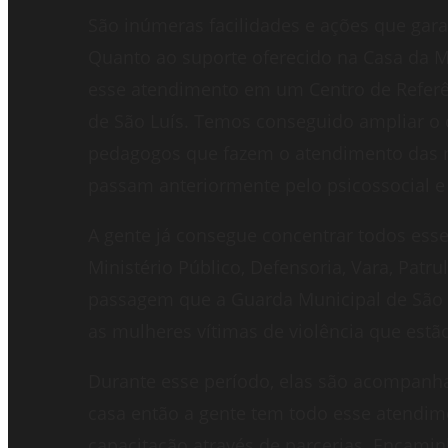
São inúmeras facilidades e ações que gara
Quanto ao suporte oferecido na Casa da Mu
esse atendimento em um Centro de Referê
de São Luís. Temos conseguido ampliar o qu
pedagogos que fazem o atendimento das m
passam anteriormente pelo psicossocial e
A gente já consegue concentrar todos es
Ministério Público, Defensoria, Vara, Pat
passagem que a Guarda Municipal de São
as mulheres vítimas de violência que estã
Durante esse período, elas são acompanhad
casa então a gente tem todo esse atendime
capacitação através de parcerias. Encami