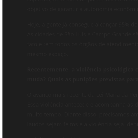
objetivo de garantir a autonomia econômi
Hoje, a gente já consegue alcançar 95% d
As cidades de São Luís e Campo Grande sã
fato e tem todos os órgãos de atendiment
mesmo espaço.
Recentemente, a violência psicológica c
muda? Quais as punições previstas pa
O avanço mais recente da Lei Maria da Penh
Essa violência antecede e acompanha as de
muito tempo. Diante disso, precisamos amp
laudos sejam feitos e a violência seja ident