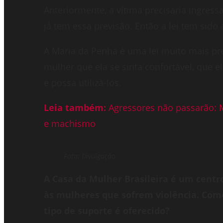
Anteriormente, a vítima precisaria ingress
já tem essa previsão. Então a lei tem sid
A Maria da Penha é uma lei muito mais prev
mulher que ela se sinta confortável, que el
e possa utilizá-los.
Leia também:
Agressores não passarão: 
e machismo
Foto: Divulgação
A Casa da Mulher Brasileira é um centr
às mulheres que sofrem violência. Co
tipo de suporte é oferecido?