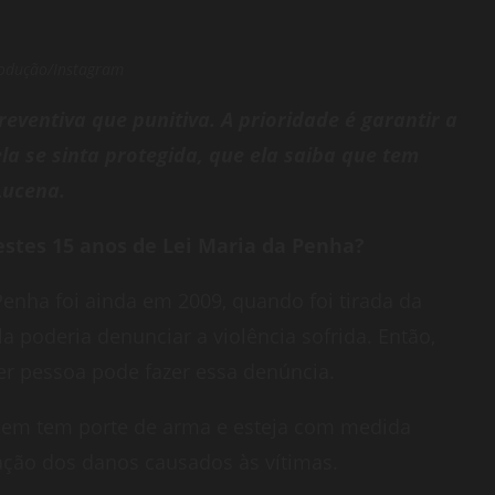
odução/Instagram
eventiva que punitiva. A prioridade é garantir a
ela se sinta protegida, que ela saiba que tem
 Lucena.
stes 15 anos de Lei Maria da Penha?
enha foi ainda em 2009, quando foi tirada da
 poderia denunciar a violência sofrida. Então,
uer pessoa pode fazer essa denúncia.
quem tem porte de arma e esteja com medida
ação dos danos causados às vítimas.