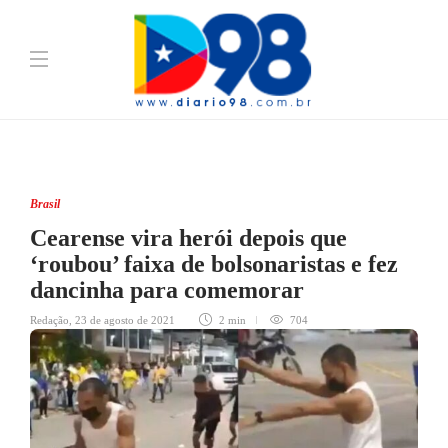
Brasil
Cearense vira herói depois que
‘roubou’ faixa de bolsonaristas e fez
dancinha para comemorar
Redação
,
23 de agosto de 2021
2 min
704