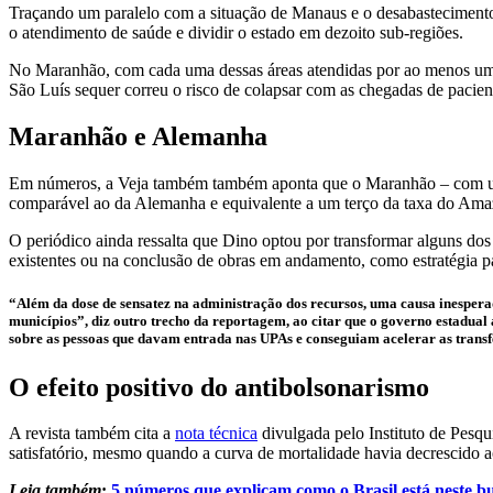
Traçando um paralelo com a situação de Manaus e o desabastecimento c
o atendimento de saúde e dividir o estado em dezoito sub-regiões.
No Maranhão, com cada uma dessas áreas atendidas por ao menos um ho
São Luís sequer correu o risco de colapsar com as chegadas de pacie
Maranhão e Alemanha
Em números, a Veja também também aponta que o Maranhão – com uma p
comparável ao da Alemanha e equivalente a um terço da taxa do Amaz
O periódico ainda ressalta que Dino optou por transformar alguns do
existentes ou na conclusão de obras em andamento, como estratégia p
“Além da dose de sensatez na administração dos recursos, uma causa inespera
municípios”, diz outro trecho da reportagem, ao citar que o governo estadual
sobre as pessoas que davam entrada nas UPAs e conseguiam acelerar as transfe
O efeito positivo do antibolsonarismo
A revista também cita a
nota técnica
divulgada pelo Instituto de Pesq
satisfatório, mesmo quando a curva de mortalidade havia decrescido a
Leia também
:
5 números que explicam como o Brasil está neste b