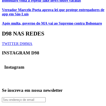
Bolsonaro volta a repetir fake news sobre vacinas
Vereador Marcelo Poeta aprova lei que protege entregadores de
app em São Luís
Após multa, governo do MA vai ao Supremo contra Bolsonaro
D98 NAS REDES
TWITTER D98MA
INSTAGRAM D98
Instagram
Se inscreva em nossa newsletter