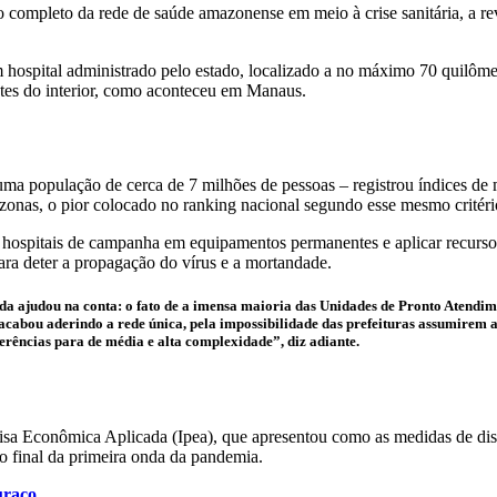
ompleto da rede de saúde amazonense em meio à crise sanitária, a revis
spital administrado pelo estado, localizado a no máximo 70 quilômetro
ntes do interior, como aconteceu em Manaus.
opulação de cerca de 7 milhões de pessoas – registrou índices de mo
onas, o pior colocado no ranking nacional segundo esse mesmo critéri
s hospitais de campanha em equipamentos permanentes e aplicar recursos
ara deter a propagação do vírus e a mortandade.
da ajudou na conta: o fato de a imensa maioria das Unidades de Pronto Atendim
 acabou aderindo a rede única, pela impossibilidade das prefeituras assumirem 
rências para de média e alta complexidade”, diz adiante.
uisa Econômica Aplicada (Ipea), que apresentou como as medidas de di
o final da primeira onda da pandemia.
uraco