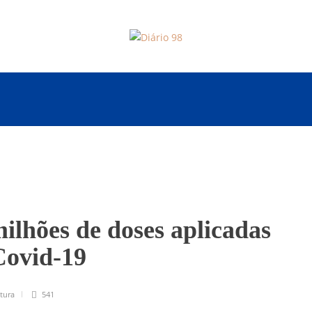
ilhões de doses aplicadas
Covid-19
itura
541