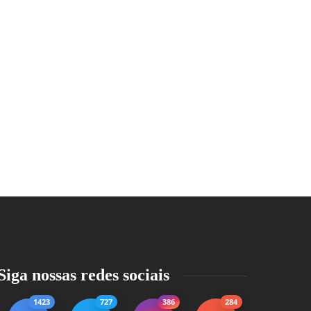
Siga nossas redes sociais
1423
727
386
284