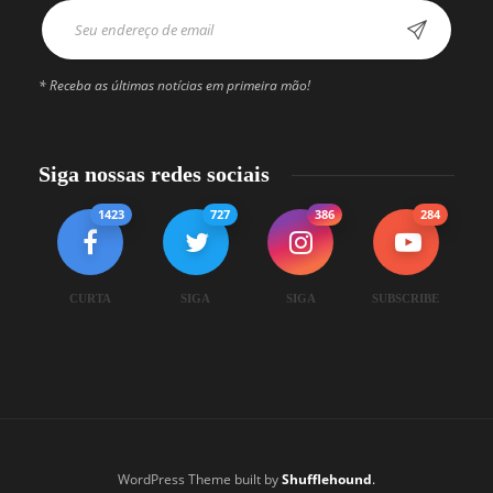
* Receba as últimas notícias em primeira mão!
Siga nossas redes sociais
1423
727
386
284
CURTA
SIGA
SIGA
SUBSCRIBE
WordPress Theme built by
Shufflehound
.