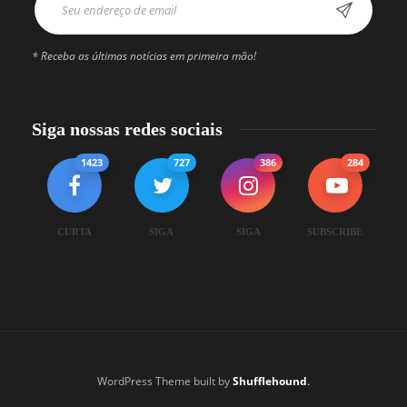
* Receba as últimas notícias em primeira mão!
Siga nossas redes sociais
1423
727
386
284
CURTA
SIGA
SIGA
SUBSCRIBE
WordPress Theme built by
Shufflehound
.