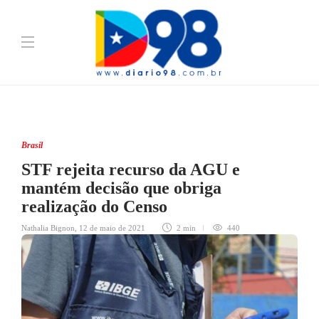
Brasil
STF rejeita recurso da AGU e
mantém decisão que obriga
realização do Censo
Nathalia Bignon
,
12 de maio de 2021
2 min
440