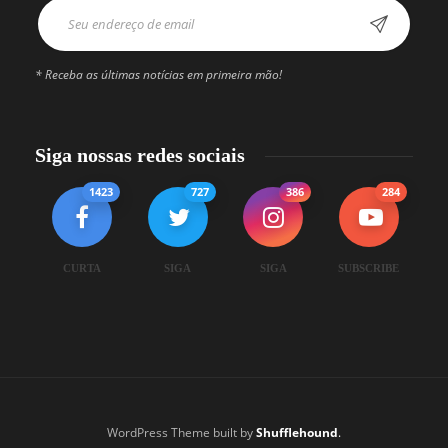
* Receba as últimas notícias em primeira mão!
Siga nossas redes sociais
1423
727
386
284
CURTA
SIGA
SIGA
SUBSCRIBE
WordPress Theme built by
Shufflehound
.