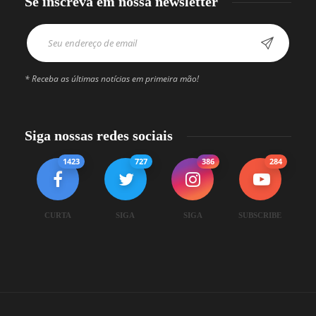
Se inscreva em nossa newsletter
* Receba as últimas notícias em primeira mão!
Siga nossas redes sociais
1423
727
386
284
CURTA
SIGA
SIGA
SUBSCRIBE