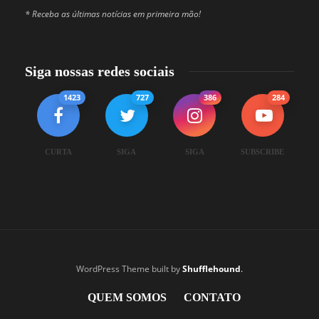
* Receba as últimas notícias em primeira mão!
Siga nossas redes sociais
1423
727
386
284
CURTA
SIGA
SIGA
SUBSCRIBE
WordPress Theme built by
Shufflehound
.
QUEM SOMOS
CONTATO