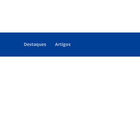
Destaques
Artigos
Ampla maioria elege Flávio Dino
para ocupar a cadeira 32 da
Academia Maranhense de Letras
O candidato Flávio Dino foi eleito no final da tarde dest
quinta-feira para a Academia Maranhense de Letras (A
e vai ocupar a cadeira nº 32