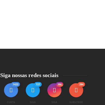
Siga nossas redes sociais
1423
727
386
284
CURTA
SIGA
SIGA
SUBSCRIBE