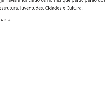
te já havia anunciado os nomes que participarão dos
strutura, Juventudes, Cidades e Cultura.
uarta: