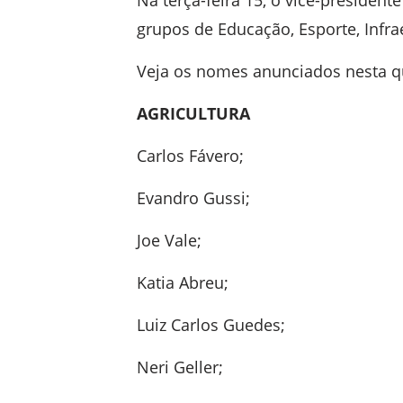
Na terça-feira 15, o vice-presiden
grupos de Educação, Esporte, Infrae
Veja os nomes anunciados nesta q
AGRICULTURA
Carlos Fávero;
Evandro Gussi;
Joe Vale;
Katia Abreu;
Luiz Carlos Guedes;
Neri Geller;