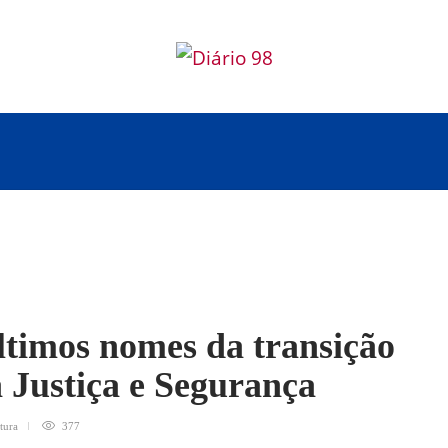
ltimos nomes da transição
 Justiça e Segurança
itura
377